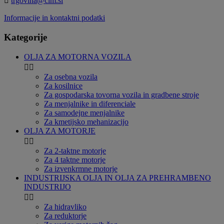

trgovina@cim.si
Informacije in kontaktni podatki
Kategorije
OLJA ZA MOTORNA VOZILA


Za osebna vozila
Za kosilnice
Za gospodarska tovorna vozila in gradbene stroje
Za menjalnike in diferenciale
Za samodejne menjalnike
Za kmetijsko mehanizacijo
OLJA ZA MOTORJE


Za 2-taktne motorje
Za 4 taktne motorje
Za izvenkrmne motorje
INDUSTRIJSKA OLJA IN OLJA ZA PREHRAMBENO
INDUSTRIJO


Za hidravliko
Za reduktorje