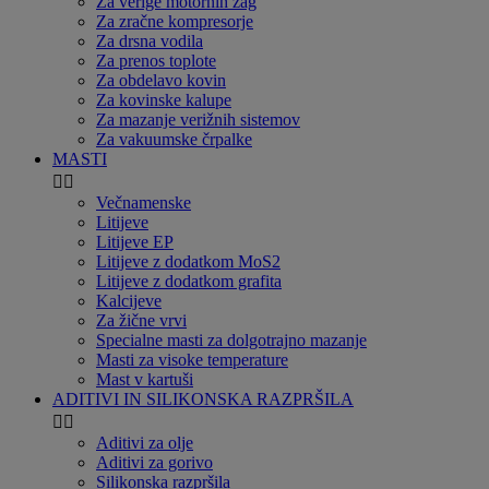
Za verige motornih žag
Za zračne kompresorje
Za drsna vodila
Za prenos toplote
Za obdelavo kovin
Za kovinske kalupe
Za mazanje verižnih sistemov
Za vakuumske črpalke
MASTI


Večnamenske
Litijeve
Litijeve EP
Litijeve z dodatkom MoS2
Litijeve z dodatkom grafita
Kalcijeve
Za žične vrvi
Specialne masti za dolgotrajno mazanje
Masti za visoke temperature
Mast v kartuši
ADITIVI IN SILIKONSKA RAZPRŠILA


Aditivi za olje
Aditivi za gorivo
Silikonska razpršila