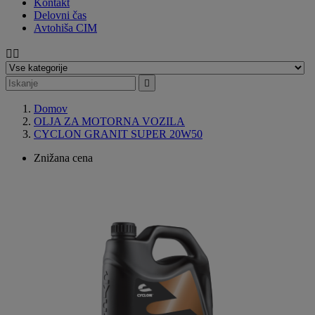
Kontakt
Delovni čas
Avtohiša CIM



Domov
OLJA ZA MOTORNA VOZILA
CYCLON GRANIT SUPER 20W50
Znižana cena