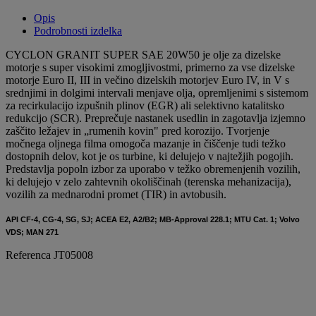
Opis
Podrobnosti izdelka
CYCLON GRANIT SUPER SAE 20W50 je olje za dizelske
motorje s super visokimi zmogljivostmi, primerno za vse dizelske
motorje Euro II, III in večino dizelskih motorjev Euro IV, in V s
srednjimi in dolgimi intervali menjave olja, opremljenimi s sistemom
za recirkulacijo izpušnih plinov (EGR) ali selektivno katalitsko
redukcijo (SCR). Preprečuje nastanek usedlin in zagotavlja izjemno
zaščito ležajev in „rumenih kovin" pred korozijo. Tvorjenje
močnega oljnega filma omogoča mazanje in čiščenje tudi težko
dostopnih delov, kot je os turbine, ki delujejo v najtežjih pogojih.
Predstavlja popoln izbor za uporabo v težko obremenjenih vozilih,
ki delujejo v zelo zahtevnih okoliščinah (terenska mehanizacija),
vozilih za mednarodni promet (TIR) in avtobusih.
API CF-4, CG-4, SG, SJ; ACEA E2, A2/B2; MB-Approval 228.1; MTU Cat. 1; Volvo
VDS; MAN 271
Referenca
JT05008