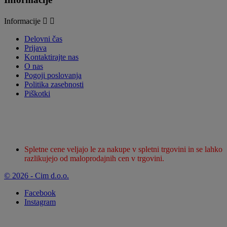
Informacije


Delovni čas
Prijava
Kontaktirajte nas
O nas
Pogoji poslovanja
Politika zasebnosti
Piškotki
Spletne cene veljajo le za nakupe v spletni trgovini in se lahko
razlikujejo od maloprodajnih cen v trgovini.
© 2026 - Cim d.o.o.
Facebook
Instagram