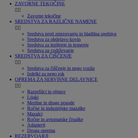
ZAVORNE TEKOČINE


Zavorne tekočine
SREDSTVA ZA RAZLIČNE NAMENE


Sredstva proti zmrzovanju in hladilna sredstva
Sredstva za obdelavo kovin
Sredstva za lepljenje in tesnenje
Sredstva za vzdrževanje
SREDSTVA ZA ČIŠČENJE


Sredstva za čiščenje in nego vozila
Izdelki za nego rok
OPREMA ZA SERVISNE DELAVNICE


Razpršilci in oljnice
Lijaki
Merilne in druge posode
Ročne in industrijske mazalke
Mazalci
Ročne in avtomatske črpalke
Adapterji
Druga oprema
REZERVOARJI