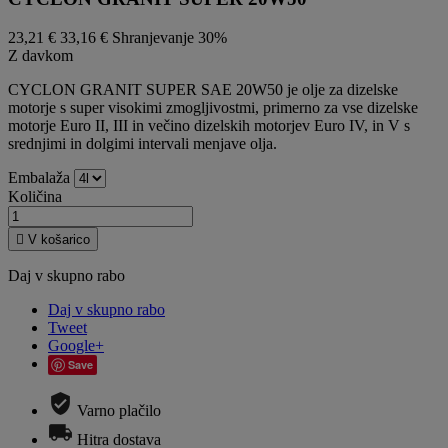
23,21 €
33,16 €
Shranjevanje 30%
Z davkom
CYCLON GRANIT SUPER SAE 20W50 je olje za dizelske
motorje s super visokimi zmogljivostmi, primerno za vse dizelske
motorje Euro II, III in večino dizelskih motorjev Euro IV, in V s
srednjimi in dolgimi intervali menjave olja.
Embalaža
Količina

V košarico
Daj v skupno rabo
Daj v skupno rabo
Tweet
Google+
Save
Varno plačilo
Hitra dostava