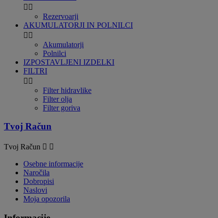


Rezervoarji
AKUMULATORJI IN POLNILCI


Akumulatorji
Polnilci
IZPOSTAVLJENI IZDELKI
FILTRI


Filter hidravlike
Filter olja
Filter goriva
Tvoj Račun
Tvoj Račun


Osebne informacije
Naročila
Dobropisi
Naslovi
Moja opozorila
Informacije