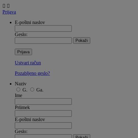


Prijava
E-poštni naslov
Geslo:
Pokaži
Prijava
Ustvari račun
Pozabljeno geslo?
Naziv
G.
Ga.
Ime
Priimek
E-poštni naslov
Geslo:
Pokaži