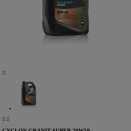



CYCLON GRANIT SUPER 20W50