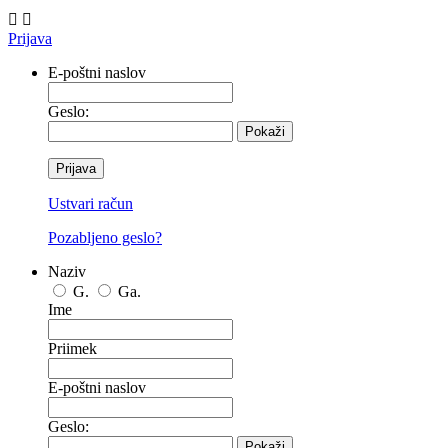


Prijava
E-poštni naslov
Geslo:
Pokaži
Prijava
Ustvari račun
Pozabljeno geslo?
Naziv
G.
Ga.
Ime
Priimek
E-poštni naslov
Geslo:
Pokaži