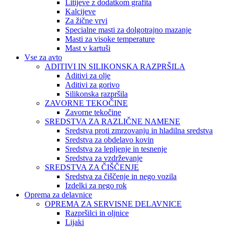
Litijeve z dodatkom grafita
Kalcijeve
Za žične vrvi
Specialne masti za dolgotrajno mazanje
Masti za visoke temperature
Mast v kartuši
Vse za avto
ADITIVI IN SILIKONSKA RAZPRŠILA
Aditivi za olje
Aditivi za gorivo
Silikonska razpršila
ZAVORNE TEKOČINE
Zavorne tekočine
SREDSTVA ZA RAZLIČNE NAMENE
Sredstva proti zmrzovanju in hladilna sredstva
Sredstva za obdelavo kovin
Sredstva za lepljenje in tesnenje
Sredstva za vzdrževanje
SREDSTVA ZA ČIŠČENJE
Sredstva za čiščenje in nego vozila
Izdelki za nego rok
Oprema za delavnice
OPREMA ZA SERVISNE DELAVNICE
Razpršilci in oljnice
Lijaki