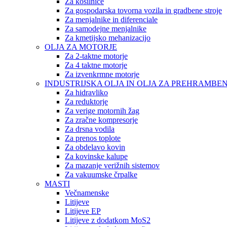
Za kosilnice
Za gospodarska tovorna vozila in gradbene stroje
Za menjalnike in diferenciale
Za samodejne menjalnike
Za kmetijsko mehanizacijo
OLJA ZA MOTORJE
Za 2-taktne motorje
Za 4 taktne motorje
Za izvenkrmne motorje
INDUSTRIJSKA OLJA IN OLJA ZA PREHRAMBE
Za hidravliko
Za reduktorje
Za verige motornih žag
Za zračne kompresorje
Za drsna vodila
Za prenos toplote
Za obdelavo kovin
Za kovinske kalupe
Za mazanje verižnih sistemov
Za vakuumske črpalke
MASTI
Večnamenske
Litijeve
Litijeve EP
Litijeve z dodatkom MoS2