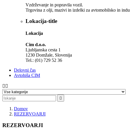
Vzdrževanje in popravila vozil.
Trgovina z olji, mazivi in izdelki za avtomobilsko in indu
Lokacija-title
Lokacija
Cim d.o.o.
Ljubljanska cesta 1
1230 Domžale, Slovenija
Tel.:
(01) 729 52 36
Delovni čas
Avtohiša CIM



Domov
REZERVOARJI
REZERVOARJI