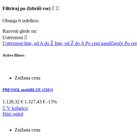
Filtriraj po
(Izbriši vse)


Obstaja 6 izdelkov.
Razvrsti glede na:
Ustreznost

Ustreznost
Ime, od A do Ž
Ime, od Ž do A
Po ceni naraščajoče
Po cen
Active filters
Znižana cena
PRESSOL mobiBLUE (250 l)
1.128,32 €
1.327,43 €
-15%

V košarico
Hitri ogled
Znižana cena