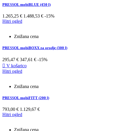
PRESSOL mobiBLUE (450 l)
1.265,25 €
1.488,53 €
-15%
Hitri ogled
Znižana cena
PRESSOL mobiBOXX za orodje (300 l)
295,47 €
347,61 €
-15%

V košarico
Hitri ogled
Znižana cena
PRESSOL mobiFITT (200 l)
793,00 €
1.129,67 €
Hitri ogled
Znižana cena