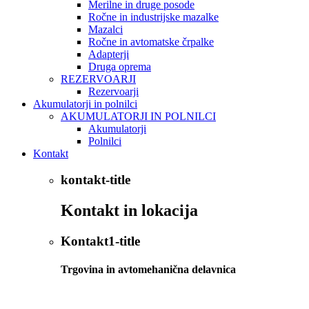
Merilne in druge posode
Ročne in industrijske mazalke
Mazalci
Ročne in avtomatske črpalke
Adapterji
Druga oprema
REZERVOARJI
Rezervoarji
Akumulatorji in polnilci
AKUMULATORJI IN POLNILCI
Akumulatorji
Polnilci
Kontakt
kontakt-title
Kontakt in lokacija
Kontakt1-title
Trgovina in avtomehanična delavnica